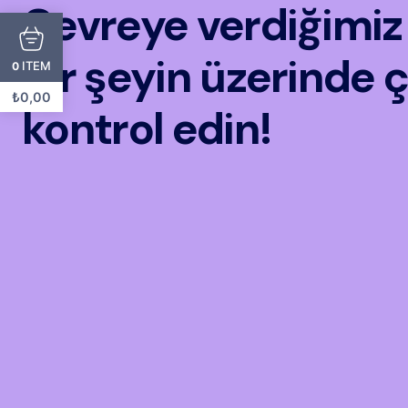
Çevreye verdiğimiz r
bir şeyin üzerinde ç
ITEM
0
₺
0,00
kontrol edin!