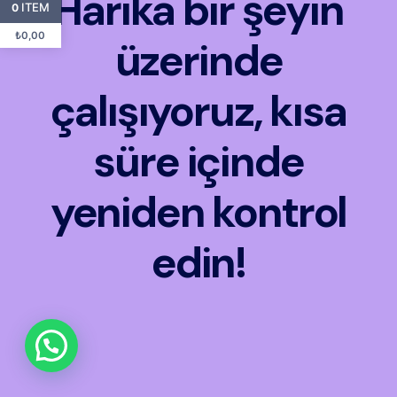
Harika bir şeyin
ITEM
0
₺
0,00
üzerinde
çalışıyoruz, kısa
süre içinde
yeniden kontrol
edin!