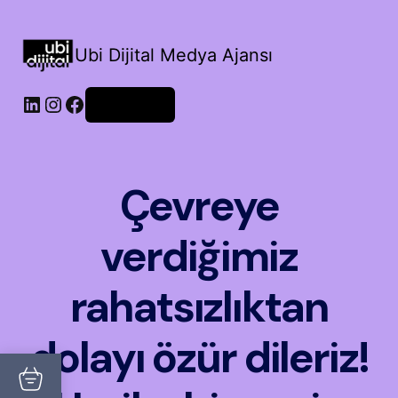
Ubi Dijital Medya Ajansı
LinkedIn
Instagram
Facebook
Oturum aç
Çevreye
verdiğimiz
rahatsızlıktan
dolayı özür dileriz!