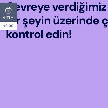
Çevreye verdiğimiz r
bir şeyin üzerinde ç
ITEM
0
₺
0,00
kontrol edin!