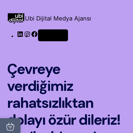
Ubi Dijital Medya Ajansı
LinkedIn
Instagram
Facebook
Oturum aç
Çevreye
verdiğimiz
rahatsızlıktan
dolayı özür dileriz!