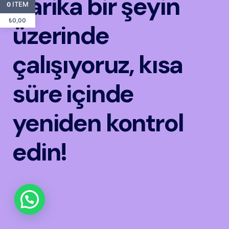
Harika bir şeyin
ITEM
0
₺
0,00
üzerinde
çalışıyoruz, kısa
süre içinde
yeniden kontrol
edin!