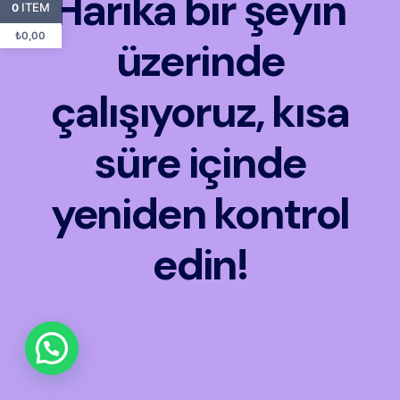
Harika bir şeyin
ITEM
0
₺
0,00
üzerinde
çalışıyoruz, kısa
süre içinde
yeniden kontrol
edin!