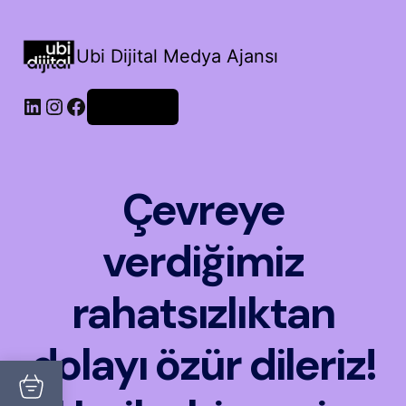
Ubi Dijital Medya Ajansı
LinkedIn
Instagram
Facebook
Oturum aç
Çevreye
verdiğimiz
rahatsızlıktan
dolayı özür dileriz!